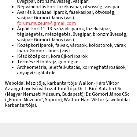
üvegipar, bronzművesség, vasipar:
Népvándorlás kori: fazekasipar, ötvösség, vasipar
Avar és 9. századi iparok, fazekasipar, ötvösség,
vasipar: Gömöri János (vas)
forum.muzeum@gmail.com
Árpád-kori 11-13. századi iparok, fazekasipar,
téglaégetés, mészégetés, üvegipar, bronzművesség,
vasipar: Gömöri János (vas)
Középkori iparok, falvak, városok, kolostorok, várak
ipara: Gömöri János (vas)
Későközépkori, kora újkori iparok:
Természetföldrajz, geológia:
Archeometria, leletfelkutatás, kormeghatározások,
anyagvizsgálatok:
Weboldal készítője, karbantartója: Wallon-Hárs Viktor
Az angol nyelvű változat fordítója: Dr. T. Biró Katalin CSc
(Magyar Nemzeti Múzeum, Budapest); Dr. Gömöri János CSc
(„Fórum Múzeum”, Sopron); Wallon-Hárs Viktor (a weboldal
karbantartója).