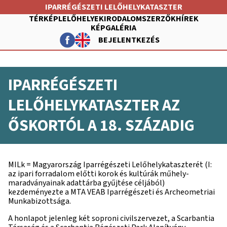
Ugrás
IPARRÉGÉSZETI LELŐHELYKATASZTER
a
TÉRKÉP
LELŐHELYEK
IRODALOM
SZERZŐK
HÍREK
tartalomra
KÉPGALÉRIA
BEJELENTKEZÉS
FŐ
NAVIGÁCIÓ
FELHASZNÁLÓI
IPARRÉGÉSZETI
FIÓK
MENÜJE
LELŐHELYKATASZTER AZ
ŐSKORTÓL A 18. SZÁZADIG
MILk = Magyarország Iparrégészeti Lelőhelykataszterét (I:
az ipari forradalom előtti korok és kultúrák műhely-
maradványainak adattárba gyűjtése céljából)
kezdeményezte a MTA VEAB Iparrégészeti és Archeometriai
Munkabizottsága.
A honlapot jelenleg két soproni civilszervezet, a Scarbantia