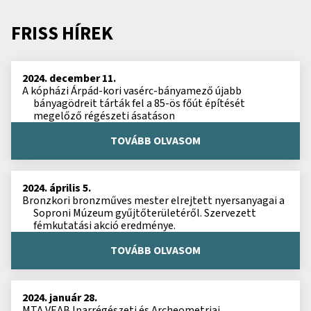
FRISS HÍREK
2024. december 11.
A kópházi Árpád-kori vasérc-bányamező újabb
bányagödreit tárták fel a 85-ös főút építését
megelőző régészeti ásatáson
TOVÁBB OLVASOM
2024. április 5.
Bronzkori bronzműves mester elrejtett nyersanyagai a
Soproni Múzeum gyűjtőterületéről. Szervezett
fémkutatási akció eredménye.
TOVÁBB OLVASOM
2024. január 28.
MTA VEAB Iparrégészeti és Archeometriai