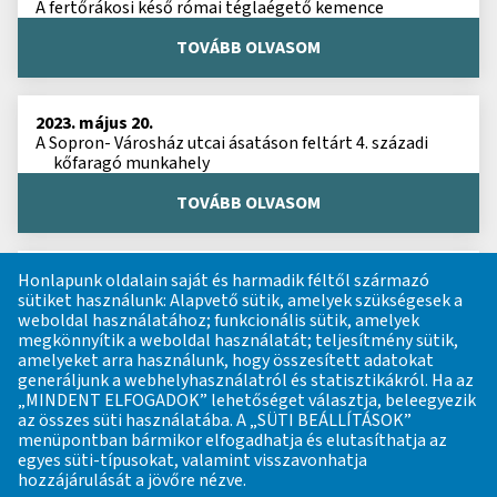
A fertőrákosi késő római téglaégető kemence
TOVÁBB OLVASOM
2023. május 20.
A Sopron- Városház utcai ásatáson feltárt 4. századi
kőfaragó munkahely
TOVÁBB OLVASOM
2023. május 13.
Honlapunk oldalain saját és harmadik féltől származó
Dr. Domonkos Ottó (1928-2022) néprajzkutató
sütiket használunk: Alapvető sütik, amelyek szükségesek a
emlékezete, egyik iparrégészeti témájú
weboldal használatához; funkcionális sütik, amelyek
dolgozatának közreadásával
megkönnyítik a weboldal használatát; teljesítmény sütik,
amelyeket arra használunk, hogy összesített adatokat
TOVÁBB OLVASOM
generáljunk a webhelyhasználatról és statisztikákról. Ha az
„MINDENT ELFOGADOK” lehetőséget választja, beleegyezik
az összes süti használatába. A „SÜTI BEÁLLÍTÁSOK”
menüpontban bármikor elfogadhatja és elutasíthatja az
2023. május 6.
egyes süti-típusokat, valamint visszavonhatja
Dr. Hegyi Imre (1921 - 1991) néprajzkutató iparrégészeti
hozzájárulását a jövőre nézve.
publikációiból: Faszénégetés