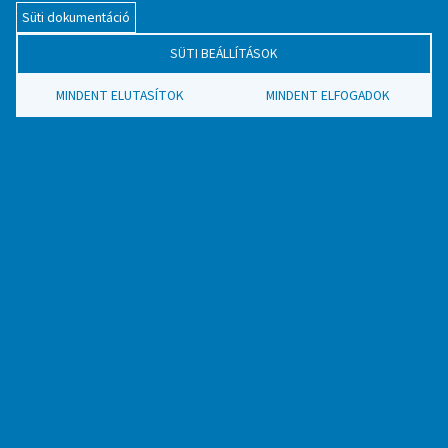
Süti dokumentáció
TOVÁBB OLVASOM
SÜTI BEÁLLÍTÁSOK
MINDENT ELUTASÍTOK
MINDENT ELFOGADOK
2023. március 30.
Vasbuca-lelet a Somogy megyei Pusztakovácsi
határából
TOVÁBB OLVASOM
2023. március 17.
MTA VEAB Iparrégészeti és Archeometriai
Munkabizottság Tájékoztatói és
konferenciakiadványai az ARCANUM Digitális
Tudománytárban
TOVÁBB OLVASOM
2023. március 4.
Európai kézművesség a bronzkorban és ma. Kiállítási