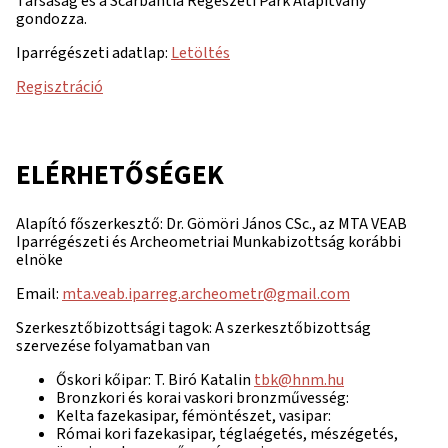
Társaság és a Scarbantia Régészeti Park Alapítvány
gondozza.
Iparrégészeti adatlap:
Letöltés
Regisztráció
ELÉRHETŐSÉGEK
Alapító főszerkesztő: Dr. Gömöri János CSc., az MTA VEAB
Iparrégészeti és Archeometriai Munkabizottság korábbi
elnöke
Email:
mta.veab.iparreg.archeometr@gmail.com
Szerkesztőbizottsági tagok: A szerkesztőbizottság
szervezése folyamatban van
Őskori kőipar: T. Biró Katalin
tbk@hnm.hu
Bronzkori és korai vaskori bronzművesség:
Kelta fazekasipar, fémöntészet, vasipar:
Római kori fazekasipar, téglaégetés, mészégetés,