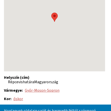
Helyszín (cím)
Répcevis
határa
Magyarország
Vármegye
Győr-Moson-Sopron
Kor
őskor
Korszak
bizonytalan
Honlapunk oldalain saját és harmadik féltől származó