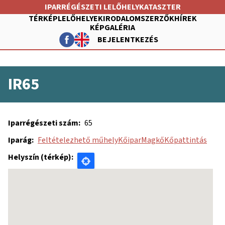
Ugrás
IPARRÉGÉSZETI LELŐHELYKATASZTER
a
TÉRKÉP
LELŐHELYEK
IRODALOM
SZERZŐK
HÍREK
tartalomra
KÉPGALÉRIA
BEJELENTKEZÉS
FŐ
NAVIGÁCIÓ
FELHASZNÁLÓI
IR65
FIÓK
MENÜJE
Iparrégészeti szám
65
Iparág
Feltételezhető műhely
Kőipar
Magkő
Kőpattintás
Helyszín (térkép)