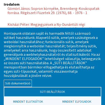
Irodalom
Gömöri János: Sopron környéke, Brennberg-Kovácspatak
forrása. Régészeti Füzetek 29. (1976), 68. - 1976 - 1
Kisházi Péter: Megjegyzések a Ny-Dunántúli régi
vaskohászati leletek vasérc- és salakmintáin végzett
végzett röntgen-diffraktométeres vizsgálatok
Honlapunk oldalain saját és harmadik féltől származó
eredményeihez. Arrabona 19-20. - 1978 - 169-175.
sütiket használunk: Alapvető sütik, amelyek szükségesek a
weboldal használatához; funkcionális sütik, amelyek
megkönnyítik a weboldal használatát; teljesítmény sütik,
amelyeket arra használunk, hogy összesített adatokat
generáljunk a webhelyhasználatról és statisztikákról. Ha az
„MINDENT ELFOGADOK” lehetőséget választja, beleegyezik
az összes süti használatába. A „SÜTI BEÁLLÍTÁSOK”
IPARRÉGÉSZETI LELŐHELYKATASZTER
menüpontban bármikor elfogadhatja és elutasíthatja az
AZ ŐSKORTÓL A 18. SZÁZADIG
egyes süti-típusokat, valamint visszavonhatja
hozzájárulását a jövőre nézve.
Alapító főszerkesztő: Gömöri János, az MTA VEAB
Süti dokumentáció
Iparrégészeti és Archeometriai Munkabizottság korábbi
elnöke
SÜTI BEÁLLÍTÁSOK
Email:
mta.veab.iparreg.archeometr@gmail.com
MINDENT ELUTASÍTOK
MINDENT ELFOGADOK
Hírek
Kapcsolat