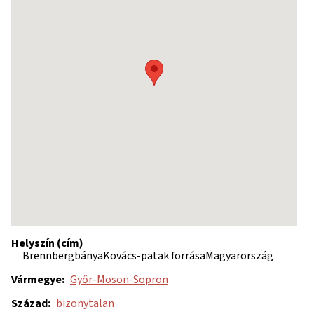
Helyszín (cím)
Brennbergbánya
Kovács-patak forrása
Magyarország
Vármegye
Győr-Moson-Sopron
Század
bizonytalan