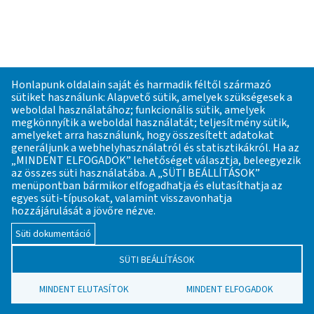
Honlapunk oldalain saját és harmadik féltől származó
sütiket használunk: Alapvető sütik, amelyek szükségesek a
weboldal használatához; funkcionális sütik, amelyek
IPARRÉGÉSZETI LELŐHELYKATASZTER
megkönnyítik a weboldal használatát; teljesítmény sütik,
amelyeket arra használunk, hogy összesített adatokat
AZ ŐSKORTÓL A 18. SZÁZADIG
generáljunk a webhelyhasználatról és statisztikákról. Ha az
„MINDENT ELFOGADOK” lehetőséget választja, beleegyezik
az összes süti használatába. A „SÜTI BEÁLLÍTÁSOK”
Alapító főszerkesztő: Gömöri János, az MTA VEAB
menüpontban bármikor elfogadhatja és elutasíthatja az
Iparrégészeti és Archeometriai Munkabizottság korábbi
egyes süti-típusokat, valamint visszavonhatja
elnöke
hozzájárulását a jövőre nézve.
Email:
mta.veab.iparreg.archeometr@gmail.com
Süti dokumentáció
Hírek
Kapcsolat
SÜTI BEÁLLÍTÁSOK
The translation of Hungarian contents is being
LÁBLÉC
implemented at the moment. Therefore, there are parts of
the website that are available only in Hungarian.
MINDENT ELUTASÍTOK
MINDENT ELFOGADOK