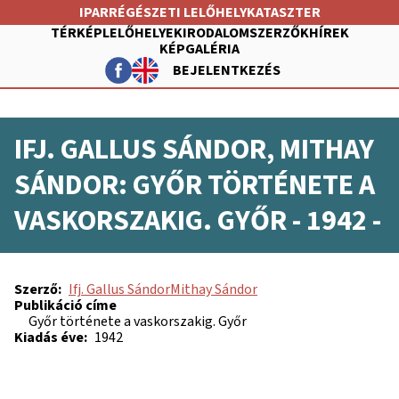
Ugrás
IPARRÉGÉSZETI LELŐHELYKATASZTER
a
TÉRKÉP
LELŐHELYEK
IRODALOM
SZERZŐK
HÍREK
tartalomra
KÉPGALÉRIA
BEJELENTKEZÉS
FŐ
NAVIGÁCIÓ
FELHASZNÁLÓI
IFJ. GALLUS SÁNDOR, MITHAY
FIÓK
MENÜJE
SÁNDOR: GYŐR TÖRTÉNETE A
VASKORSZAKIG. GYŐR - 1942 -
Szerző
Ifj. Gallus Sándor
Mithay Sándor
Publikáció címe
Győr története a vaskorszakig. Győr
Kiadás éve
1942