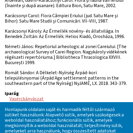
Ardelean, Gavril-Karácsonyi Carol: Flora şi fauna Văii Ierului
(înainte şi după asanare). Editura Bion, Satu Mare, 2002.
Karácsonyi Carol: Flora Câmpiei Eriului (jud. Satu Mare şi
Bihor). Satu Mare Studii şi Comunicări. VII-VIII, 1987.
Karácsonyi Károly: Az Érmellék növény- és állatvilága. In
Benedek Zoltán: Az Érmellék. Helios Kiadó, Orosháza, 1996.
Németi János: Repetoriul arheologic al zonei Careiului. [The
archaeological Survey of Carei Region. Nagykároly vidékének
régészeti repertóriuma.] Bibliotheca Thracologica XXVIII.
București 1999.
Romát Sándor: A Délkelet-Nyírség Árpád-kori
településnyomai (Árpád Age settlement patterns in the
southeastern part of the Nyírség) NyJAMÉ, LX. 2018. 343-379.
Iparág
Vasércbányászat
Kor
Honlapunk oldalain saját és harmadik féltől származó
bizonytalan
sütiket használunk: Alapvető sütik, amelyek szükségesek a
Alkorszak
weboldal használatához; funkcionális sütik, amelyek
kora Árpád-kor
megkönnyítik a weboldal használatát; teljesítmény sütik,
Fázis
amelyeket arra használunk, hogy összesített adatokat
bizonytalan