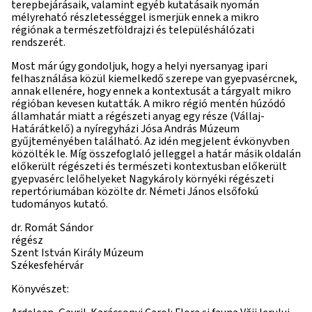
terepbejárásaik, valamint egyéb kutatásaik nyomán
mélyreható részletességgel ismerjük ennek a mikro
régiónak a természetföldrajzi és településhálózati
rendszerét.
Most már úgy gondoljuk, hogy a helyi nyersanyag ipari
felhasználása közül kiemelkedő szerepe van gyepvasércnek,
annak ellenére, hogy ennek a kontextusát a tárgyalt mikro
régióban kevesen kutatták. A mikro régió mentén húzódó
államhatár miatt a régészeti anyag egy része (Vállaj-
Határátkelő) a nyíregyházi Jósa András Múzeum
gyűjteményében található. Az idén megjelent évkönyvben
közölték le. Míg összefoglaló jelleggel a határ másik oldalán
előkerült régészeti és természeti kontextusban előkerült
gyepvasérc lelőhelyeket Nagykároly környéki régészeti
repertóriumában közölte dr. Németi János elsőfokú
tudományos kutató.
dr. Romát Sándor
régész
Szent István Király Múzeum
Székesfehérvár
Könyvészet: