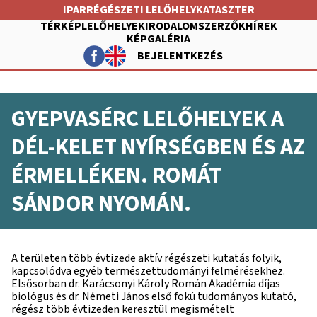
Ugrás
IPARRÉGÉSZETI LELŐHELYKATASZTER
a
TÉRKÉP
LELŐHELYEK
IRODALOM
SZERZŐK
HÍREK
tartalomra
KÉPGALÉRIA
BEJELENTKEZÉS
FŐ
NAVIGÁCIÓ
FELHASZNÁLÓI
GYEPVASÉRC LELŐHELYEK A
FIÓK
MENÜJE
DÉL-KELET NYÍRSÉGBEN ÉS AZ
ÉRMELLÉKEN. ROMÁT
SÁNDOR NYOMÁN.
A területen több évtizede aktív régészeti kutatás folyik,
kapcsolódva egyéb természettudományi felmérésekhez.
Elsősorban dr. Karácsonyi Károly Román Akadémia díjas
biológus és dr. Németi János első fokú tudományos kutató,
régész több évtizeden keresztül megismételt